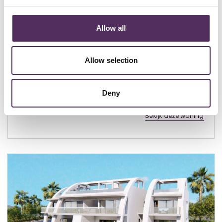
Rojales - € 995.000
Villa in Rojales (Ciudad Quesada,
Allow all
Costa Blanca South)
3
390
250
Allow selection
Designvilla met een totale oppervlakte van 250 vierkante
meter met uitzicht over Guardamar en de zee. 3 ensuite
slaapkamers met terrassen met uitzi...
Deny
Bekijk deze woning