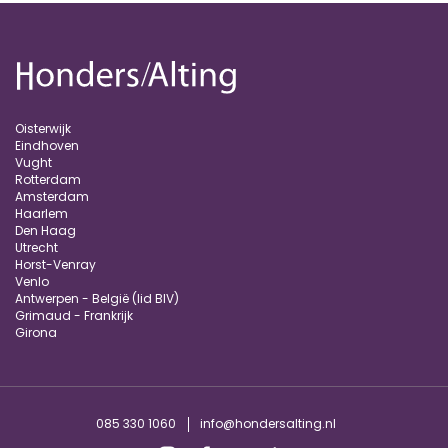
Oisterwijk
Eindhoven
Vught
Rotterdam
Amsterdam
Haarlem
Den Haag
Utrecht
Horst-Venray
Venlo
Antwerpen - België (lid BIV)
Grimaud - Frankrijk
Girona
085 330 1060
info@hondersalting.nl