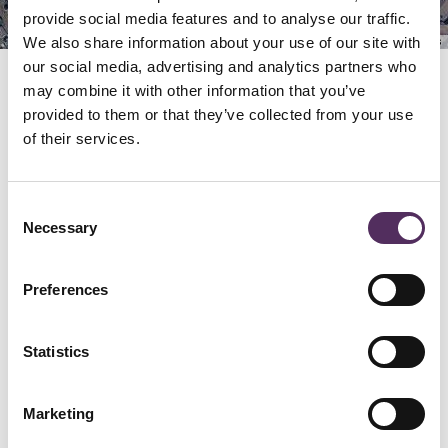
provide social media features and to analyse our traffic.
We also share information about your use of our site with
Keyboard shortcuts
Image may be subject to copyright
Terms
our social media, advertising and analytics partners who
may combine it with other information that you’ve
GERELATEERD
provided to them or that they’ve collected from your use
Bekijk deze woningen ook eens.
of their services.
Consent
Necessary
Selection
Preferences
Statistics
Marketing