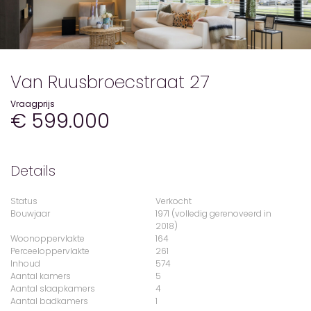
Van Ruusbroecstraat 27
Vraagprijs
€ 599.000
Details
Status
Verkocht
Bouwjaar
1971 (volledig gerenoveerd in
2018)
Woonoppervlakte
164
Perceeloppervlakte
261
Inhoud
574
Aantal kamers
5
Aantal slaapkamers
4
Aantal badkamers
1