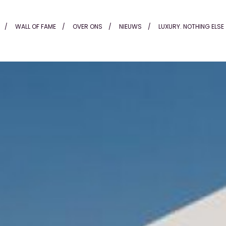
Quesada, Costa Blanca Sout
WALL OF FAME
OVER ONS
NIEUWS
LUXURY. NOTHING ELSE