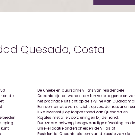
iudad Quesada, Costa
250
De unieke en duurzame villa’s van residentiële
r en de
Oceanic zijn ontworpen om ten volle te genieten va
et
het prachtige uitzicht op de skyline van Guardamar
et
Een combinatie van uitzicht op zee, de natuur en ee
luxe levensstijl op loopafstand van Quesada en
te bieden
Rojales met alle voorzieningen bij de hand.
rdieping
Duurzaam ontwerp, hoogwaardige afwerking en d
 kunt
unieke locatie onderscheiden de Villas of
e
Residential Oceanic als een van de beste van de