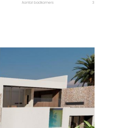
Aantal badkamers
3