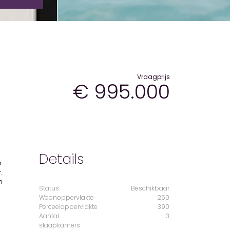
Vraagprijs
€ 995.000
Details
n
.
n
Status
Beschikbaar
Woonoppervlakte
250
Perceeloppervlakte
390
e
Aantal
3
slaapkamers