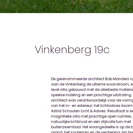
Vinkenberg 19c
De gerenommeerde architect Bob Manders c
De villa is uitstekend gepositioneerd op de 
aan de Vinkenberg de ultieme woondroom; ee
trekt de aandacht als je door de straat
level villa gebouwd met de allerbeste materia
Moergestel ligt in een prachtig landschap met 
speelse indeling en een prachtige uitstraling.
‘s-Hertogenbosch en Eindhoven in de nabijheid en
architect was verantwoordelijk voor de vorm
onderdeel van de gemeente Oisterwijk. Het d
van het in- en exterieur; het lichtadvies kwa
door de indrukwekkende vennen en bos
Astrid Schouten Licht & Advies. Resultaat is e
gewilde locatie om te wonen; de dorpskern hee
magnifieke villa met prachtige open ruimtes, 
diverse winkels, supermarkten en horeca. Kind
natuurlijke lichtinval en een stijlvolle tuin met
kunnen kiezen uit twee basisscholen en de
buitenzwembad. Het woongedeelte is op de
uitvalswegen richting Tilburg, Breda, Eindhoven
grond; het souterrain en de verdieping zijn tw
Forum, Eindhoven Airport (A58), 