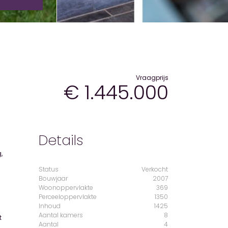
Vraagprijs
€ 1.445.000
Details
Status
Verkocht
Bouwjaar
2007
Woonoppervlakte
369
Perceeloppervlakte
1350
Inhoud
1425
Aantal kamers
8
Aantal
4