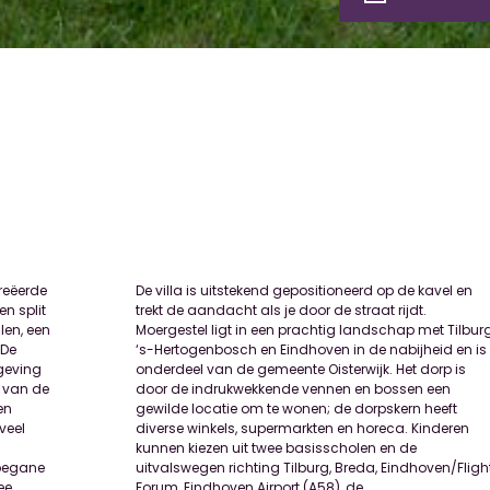
reëerde
kavel en
n split
 rijdt.
len, een
Tilburg,
 De
 is
geving
orp is
m van de
sen een
en
ft
veel
eren
 begane
/Flight
ee
de