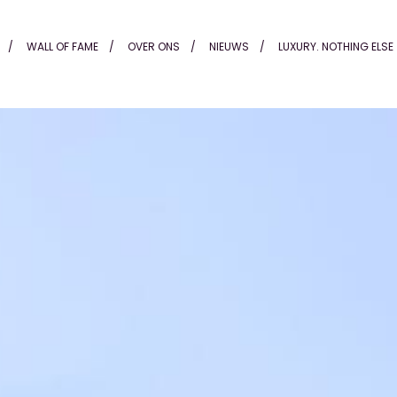
Alting
WALL OF FAME
OVER ONS
NIEUWS
LUXURY. NOTHING ELSE