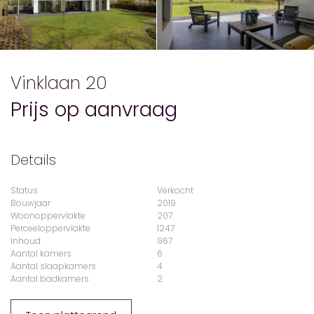
Vinklaan 20
Prijs op aanvraag
Details
Status
Verkocht
Bouwjaar
2019
Woonoppervlakte
207
Perceeloppervlakte
1247
Inhoud
967
Aantal kamers
6
Aantal slaapkamers
4
Aantal badkamers
2