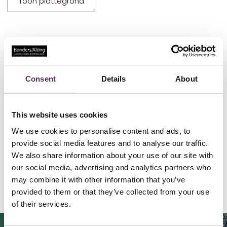
Toon plattegrond
Duurzaamheid, natuur, ruimte en exclusiviteit zijn de dragers van
ultiem woongeluk in deze prachtige gelijkvloerse villa, gebouwd
op een fantastische plek in de Kempen. Met Eindhoven, Waalre en
Valkenswaard in de nabijheid woont u op een strategische plek
met de High Tech Campus, ASML en het Maxima MC op slechts 20
Consent
Details
About
minuten rijden. De fraai ontworpen, moderne villa is gesitueerd
aan de rand van een villawijk en heeft vrij uitzicht aan de
achterzijde, richting de tuin en groene landerijen. Bewonder de
prachtige woonkamer en keuken, beiden met optimaal
This website uses cookies
tuincontact en een uitstekende zonligging. In totaal zijn er vier
We use cookies to personalise content and ads, to
slaapkamers en twee badkamers, perfect voor een gezin en het
ontvangen van gasten.
provide social media features and to analyse our traffic.
We also share information about your use of our site with
our social media, advertising and analytics partners who
may combine it with other information that you’ve
Locatie
provided to them or that they’ve collected from your use
of their services.