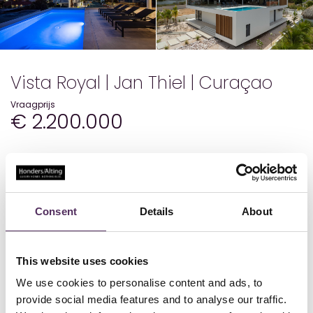
Vista Royal | Jan Thiel | Curaçao
Vraagprijs
€ 2.200.000
Details
Status
Beschikbaar
Consent
Details
About
Bouwjaar
2023
Woonoppervlakte
472
Perceeloppervlakte
1100
Aantal slaapkamers
6
This website uses cookies
Aantal badkamers
6.5
We use cookies to personalise content and ads, to
provide social media features and to analyse our traffic.
In de gewilde wijk Vista Royal, een gebied dat populair is om zijn