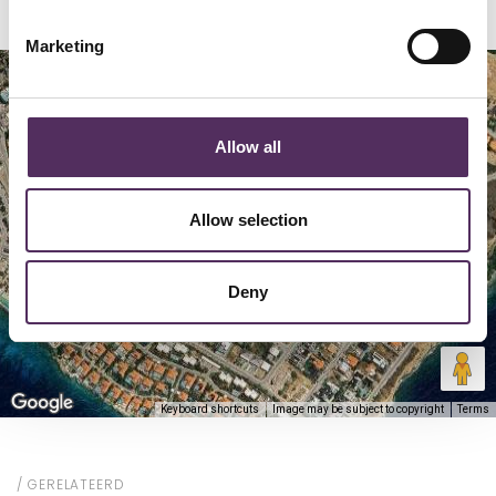
Marketing
Map
Satellite
Allow all
Allow selection
Deny
Keyboard shortcuts
Image may be subject to copyright
Terms
GERELATEERD