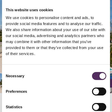
This website uses cookies
We use cookies to personalise content and ads, to
provide social media features and to analyse our traffic.
We also share information about your use of our site with
our social media, advertising and analytics partners who
may combine it with other information that you’ve
provided to them or that they’ve collected from your use
of their services.
22/
26/
29/
24/
25/
28/
02/
06/
09/
20/
23/
32/
04/
05/
08/
27/
34/
03/
30/
33/
07/
12/
16/
19/
21/
14/
15/
18/
01/
10/
13/
31/
17/
11/
34
34
34
34
34
34
34
34
34
34
34
34
34
34
34
34
34
34
34
34
34
34
34
34
34
34
34
34
34
34
34
34
34
34
Consent
Necessary
Selection
Preferences
Statistics
Locatie