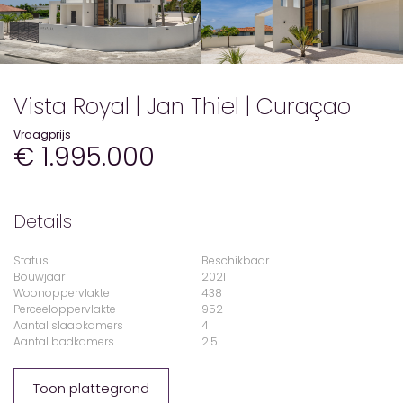
Vista Royal | Jan Thiel | Curaçao
Vraagprijs
€ 1.995.000
Details
Status
Beschikbaar
Bouwjaar
2021
Woonoppervlakte
438
Perceeloppervlakte
952
Aantal slaapkamers
4
Aantal badkamers
2.5
Toon plattegrond