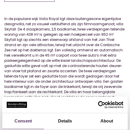
In de populaire wijk Vista Royal ligt deze buitengewone eigentijdse
designvilla, net zo visueel verbluffend als zijn filmnaamgenoot, villa
Skyfall. De 4 slaapkamers, 2,5 badkamer, twee verdiepingen tellende
woning van 438 m² is gelegen op een hoekperceel van 952 m².
Skyfall ligt op slechts een steenworp afstand van het Jan Thiel
strand en zijn vele attracties, terwijl het uitzicht over de Caribische
Zee net op het dakterras ligt. Een volledig omheind en automatisch
hek verwelkomt u in de 45 m² carport voor twee auto’s met extra
parkeergelegenheid op de witte kiezel landschapsarchitectuur. De
gedurfde witte gevel valt op met de contrasterende houten deuren
van vloer tot plafond en zwarte accenten. De twee verdiepingen
tellende foyer zet een gedurfde toon die wordt gedragen door het
hele interieur van de onder architectuur ontworpen villa. Een gasten
badkamer ligt in de foyer aan de linkerkant, terwijl de vrij zwevende
trap flankeert aan de rechterkant. De villa en haar belangrijkste
kenmerken onthullen zich direct, rechtdoor de open ruimte met
woongedeelte en de stijlvolle Europese keuken aan de rechterkant.
Op maat gemaakte 3 meter lange schuifdeuren brengen het strakke
buitenleven binnen en geven uitzi
...
Lees meer
Consent
Details
About