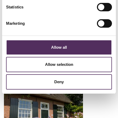
Statistics
Marketing
Koelstraat 2, Ell
Geveltekens en luiken
Allow all
Veel oude boerderijen hebben nog originele geveltekens of
traditionele luiken voor de ramen. Deze elementen dienden vroeger
niet alleen ter decoratie, maar hadden ook een functionele rol, zoals
bescherming tegen de zon of het weren van ongewenste gasten.
Allow selection
Deny