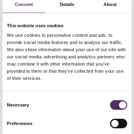
Consent
Details
About
This website uses cookies
We use cookies to personalise content and ads, to
provide social media features and to analyse our traffic.
Dorpsstraat 55, Soerendonk
We also share information about your use of our site with
our social media, advertising and analytics partners who
De boerenerven
may combine it with other information that you’ve
Rondom de woonboerderijen is vaak nog een traditioneel boerenerf
provided to them or that they’ve collected from your use
te vinden, met een oude schuur, boomgaard of moestuin. Deze
of their services.
buitenruimtes dragen bij aan de authentieke sfeer en bieden volop
mogelijkheden voor een groene en duurzame leefomgeving.
Consent
Necessary
Selection
Preferences