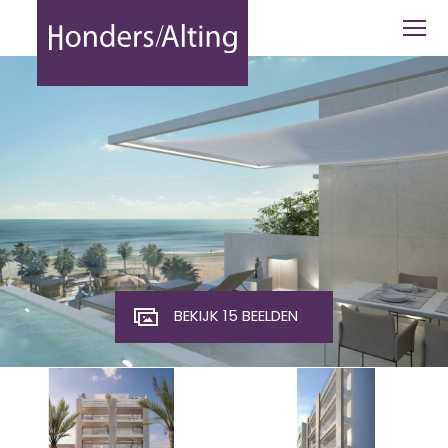
Torrevieja | Costa Blanca - Honders Al
BEKIJK 15 BEELDEN