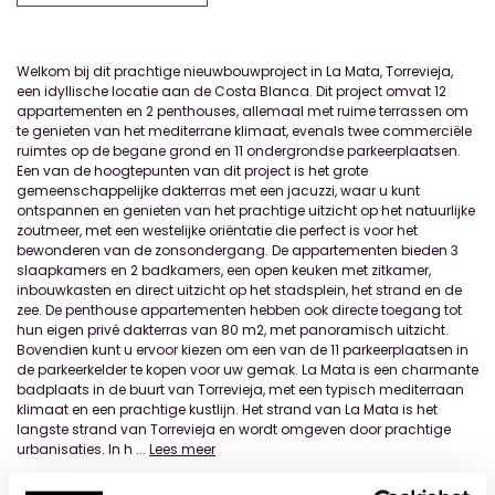
Welkom bij dit prachtige nieuwbouwproject in La Mata, Torrevieja,
een idyllische locatie aan de Costa Blanca. Dit project omvat 12
appartementen en 2 penthouses, allemaal met ruime terrassen om
te genieten van het mediterrane klimaat, evenals twee commerciële
ruimtes op de begane grond en 11 ondergrondse parkeerplaatsen.
Een van de hoogtepunten van dit project is het grote
gemeenschappelijke dakterras met een jacuzzi, waar u kunt
ontspannen en genieten van het prachtige uitzicht op het natuurlijke
zoutmeer, met een westelijke oriëntatie die perfect is voor het
bewonderen van de zonsondergang. De appartementen bieden 3
slaapkamers en 2 badkamers, een open keuken met zitkamer,
inbouwkasten en direct uitzicht op het stadsplein, het strand en de
zee. De penthouse appartementen hebben ook directe toegang tot
hun eigen privé dakterras van 80 m2, met panoramisch uitzicht.
Bovendien kunt u ervoor kiezen om een van de 11 parkeerplaatsen in
de parkeerkelder te kopen voor uw gemak. La Mata is een charmante
badplaats in de buurt van Torrevieja, met een typisch mediterraan
klimaat en een prachtige kustlijn. Het strand van La Mata is het
langste strand van Torrevieja en wordt omgeven door prachtige
urbanisaties. In h
...
Lees meer