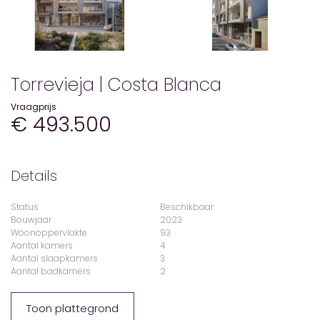
Torrevieja | Costa Blanca
Vraagprijs
€ 493.500
Details
Status
Beschikbaar
Bouwjaar
2023
Woonoppervlakte
93
Aantal kamers
4
Aantal slaapkamers
3
Aantal badkamers
2
Toon plattegrond