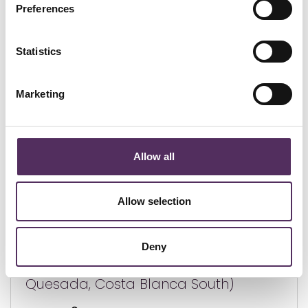
GERELATEERD
Preferences
Bekijk deze woningen ook eens.
Statistics
Marketing
Allow all
Allow selection
Rojales - € 369.000
Deny
Apartment in Rojales (Ciudad
Quesada, Costa Blanca South)