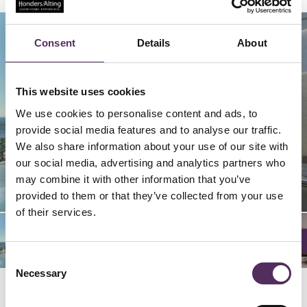
Consent
Details
About
This website uses cookies
We use cookies to personalise content and ads, to
provide social media features and to analyse our traffic.
We also share information about your use of our site with
our social media, advertising and analytics partners who
02/
06/
09/
04/
05/
08/
03/
07/
12/
14/
15/
01/
10/
13/
11/
15
15
15
15
15
15
15
15
15
15
15
15
15
15
15
may combine it with other information that you’ve
provided to them or that they’ve collected from your use
of their services.
Consent
Necessary
Selection