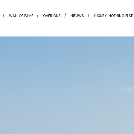
s Alting
WALL OF FAME
OVER ONS
NIEUWS
LUXURY. NOTHING ELSE