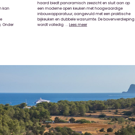
n kan
rdige
ie
ng
g. Onder
wordt volledig
...
Lees meer