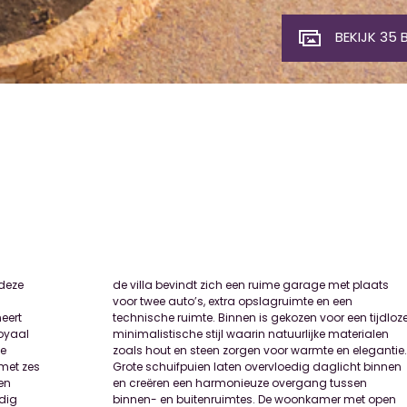
BEKIJK 35 
 deze
laats
eert
loze,
royaal
rialen
de
e.
met zes
t binnen
en
en
edig
open