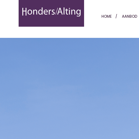
Es Vedrà | Ibiza - Honders 
HOME
AANBOD