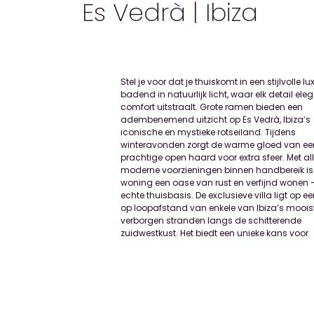
Es Vedrà | Ibiza
Stel je voor dat je thuiskomt in een stijlvolle lux
privégebruik, investering of beide. De villa besch
badend in natuurlijk licht, waar elk detail ele
een zeer gewilde permanente verhuurvergunn
comfort uitstraalt. Grote ramen bieden een
zomerse weekprijzen die oplopen tot €21.000 en een
adembenemend uitzicht op Es Vedrà, Ibiza’s
hoge bezettingsgraad. Daarnaast biedt het de
iconische en mystieke rotseiland. Tijdens
zeldzame mogelijkheid om de woning bijna te
winteravonden zorgt de warme gloed van ee
verdubbelen in grootte. Villa’s zoals deze – met zow
prachtige open haard voor extra sfeer. Met al
legale verhuur- als uitbreidingsmogelijkheden – zi
moderne voorzieningen binnen handbereik is
een zeldzame vondst op Ibiza. De hoofdvilla be
woning een oase van rust en verfijnd wonen 
over vier royale slaapkamers, elk met een eige
echte thuisbasis. De exclusieve villa ligt op ee
suite badkamer, en een extra gastentoilet. 
op loopafstand van enkele van Ibiza’s moois
woon- en eetruimte vloeit naadloos over in e
verborgen stranden langs de schitterende
zuidwestkust. Het biedt een unieke kans voor