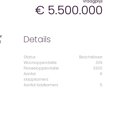
Vraagprijs
€ 5.500.000
Details
Status
Beschikbaar
Woonoppervlakte
339
Perceeloppervlakte
3300
Aantal
6
slaapkamers
Aantal badkamers
5