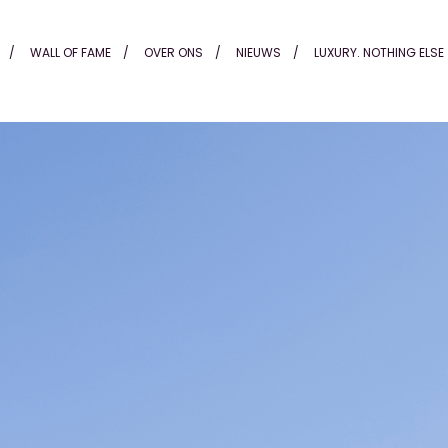
Alting
WALL OF FAME
OVER ONS
NIEUWS
LUXURY. NOTHING ELSE