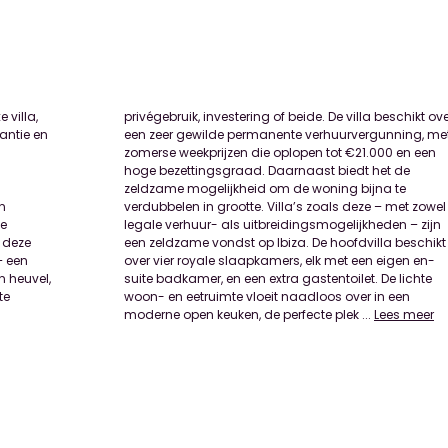
e villa,
ikt over
gantie en
ing, met
n
el
le
jn
 deze
schikt
– een
n en-
n heuvel,
De lichte
te
en
moderne open keuken, de perfecte plek
...
Lees meer