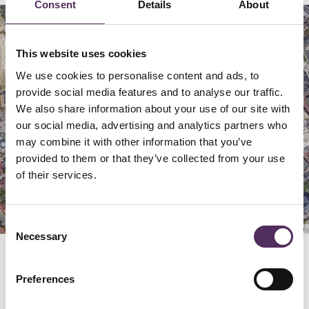
Consent
Details
About
Map
Satellite
This website uses cookies
We use cookies to personalise content and ads, to
provide social media features and to analyse our traffic.
We also share information about your use of our site with
our social media, advertising and analytics partners who
may combine it with other information that you’ve
provided to them or that they’ve collected from your use
of their services.
Consent
Keyboard shortcuts
Image may be subject to copyright
Terms
Necessary
Selection
GERELATEERD
Preferences
Bekijk deze woningen ook eens.