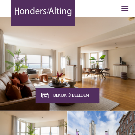
De Regent 226, Eindhoven - Honders A
BEKIJK 3 BEELDEN