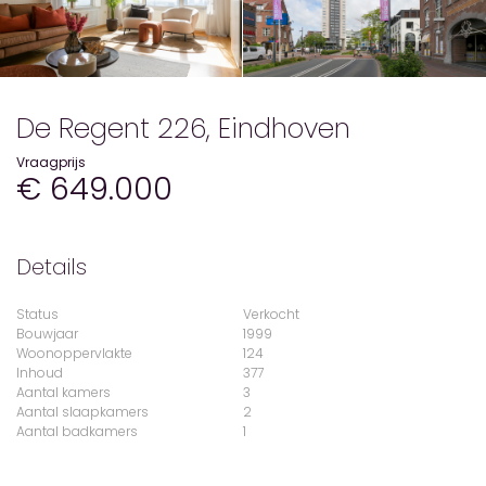
De Regent 226, Eindhoven
Vraagprijs
€ 649.000
Details
Status
Verkocht
Bouwjaar
1999
Woonoppervlakte
124
Inhoud
377
Aantal kamers
3
Aantal slaapkamers
2
Aantal badkamers
1