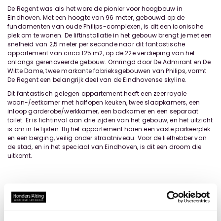
De Regent was als het ware de pionier voor hoogbouw in
Eindhoven. Met een hoogte van 96 meter, gebouwd op de
fundamenten van oude Philips-complexen, is dit een iconische
plek om te wonen. De liftinstallatie in het gebouw brengt je met een
snelheid van 2,5 meter per seconde naar dit fantastische
appartement van circa 125 m2, op de 22e verdieping van het
onlangs gerenoveerde gebouw. Omringd door De Admirant en De
Witte Dame, twee markante fabrieksgebouwen van Philips, vormt
De Regent een belangrijk deel van de Eindhovense skyline.
Dit fantastisch gelegen appartement heeft een zeer royale
woon-/eetkamer met halfopen keuken, twee slaapkamers, een
inloop garderobe/werkkamer, een badkamer en een separaat
toilet. Er is lichtinval aan drie zijden van het gebouw, en het uitzicht
is om in te lijsten. Bij het appartement horen een vaste parkeerplek
en een berging, veilig onder straatniveau. Voor de liefhebber van
de stad, en in het speciaal van Eindhoven, is dit een droom die
uitkomt.
Locatie