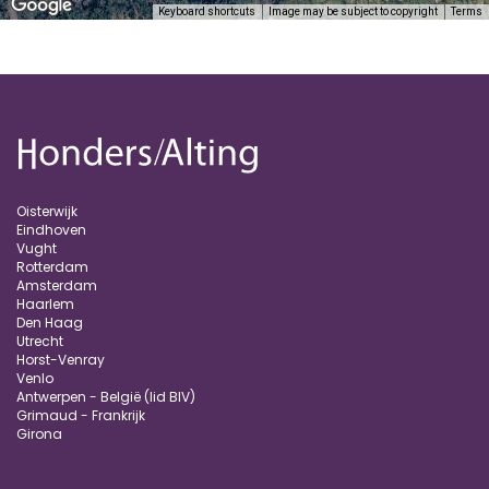
Keyboard shortcuts
Image may be subject to copyright
Terms
Oisterwijk
Eindhoven
Vught
Rotterdam
Amsterdam
Haarlem
Den Haag
Utrecht
Horst-Venray
Venlo
Antwerpen - België (lid BIV)
Grimaud - Frankrijk
Girona