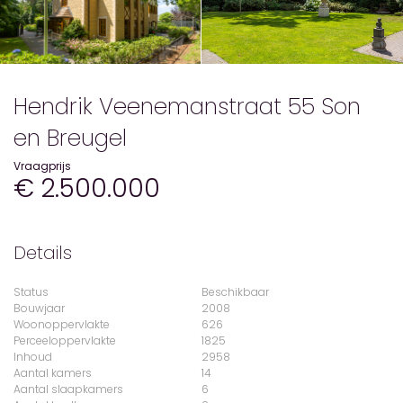
Hendrik Veenemanstraat 55 Son
en Breugel
Vraagprijs
€ 2.500.000
Details
Status
Beschikbaar
Bouwjaar
2008
Woonoppervlakte
626
Perceeloppervlakte
1825
Inhoud
2958
Aantal kamers
14
Aantal slaapkamers
6