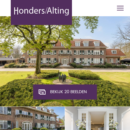
Klompven 26G, Oisterwijk - Honders Al
BEKIJK 20 BEELDEN