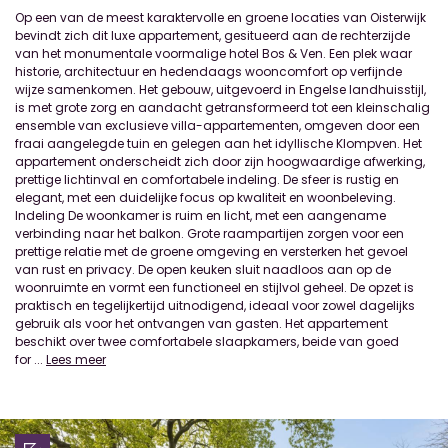
Op een van de meest karaktervolle en groene locaties van Oisterwijk
bevindt zich dit luxe appartement, gesitueerd aan de rechterzijde
van het monumentale voormalige hotel Bos & Ven. Een plek waar
historie, architectuur en hedendaags wooncomfort op verfijnde
wijze samenkomen. Het gebouw, uitgevoerd in Engelse landhuisstijl,
is met grote zorg en aandacht getransformeerd tot een kleinschalig
ensemble van exclusieve villa-appartementen, omgeven door een
fraai aangelegde tuin en gelegen aan het idyllische Klompven. Het
appartement onderscheidt zich door zijn hoogwaardige afwerking,
prettige lichtinval en comfortabele indeling. De sfeer is rustig en
elegant, met een duidelijke focus op kwaliteit en woonbeleving.
Indeling De woonkamer is ruim en licht, met een aangename
verbinding naar het balkon. Grote raampartijen zorgen voor een
prettige relatie met de groene omgeving en versterken het gevoel
van rust en privacy. De open keuken sluit naadloos aan op de
woonruimte en vormt een functioneel en stijlvol geheel. De opzet is
praktisch en tegelijkertijd uitnodigend, ideaal voor zowel dagelijks
gebruik als voor het ontvangen van gasten. Het appartement
beschikt over twee comfortabele slaapkamers, beide van goed
for
...
Lees meer