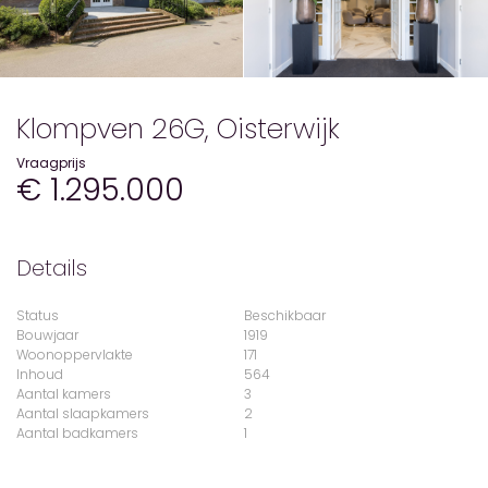
Klompven 26G, Oisterwijk
Vraagprijs
€ 1.295.000
Details
Status
Beschikbaar
Bouwjaar
1919
Woonoppervlakte
171
Inhoud
564
Aantal kamers
3
Aantal slaapkamers
2
Aantal badkamers
1