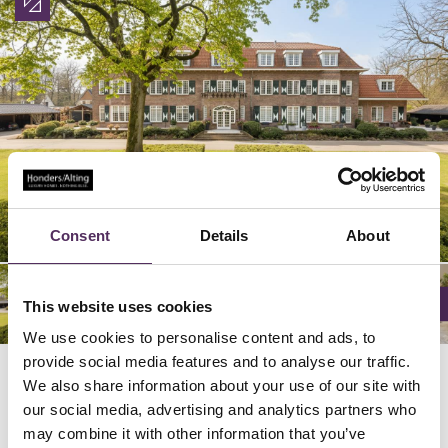
02/
06/
09/
20/
04/
05/
08/
03/
07/
12/
16/
19/
14/
15/
18/
01/
10/
13/
17/
11/
20
20
20
20
20
20
20
20
20
20
20
20
20
20
20
20
20
20
20
20
Consent
Details
About
This website uses cookies
We use cookies to personalise content and ads, to
provide social media features and to analyse our traffic.
We also share information about your use of our site with
Locatie
our social media, advertising and analytics partners who
may combine it with other information that you’ve