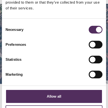
provided to them or that they’ve collected from your use
of their services.
Map
Satellite
Consent
Necessary
Selection
Preferences
Statistics
Marketing
Keyboard shortcuts
Image may be subject to copyright
Terms
Allow all
GERELATEERD
Bekijk deze woningen ook eens.