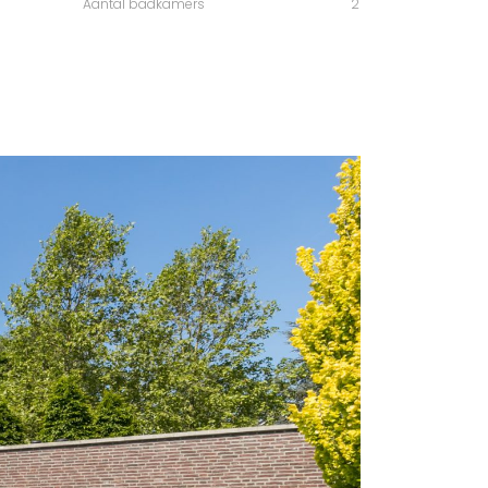
Aantal badkamers
2