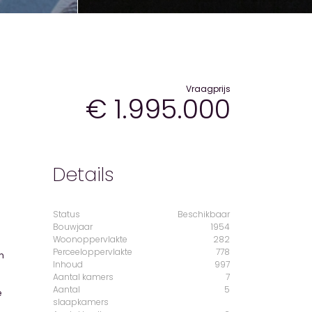
Vraagprijs
€ 1.995.000
Details
Status
Beschikbaar
Bouwjaar
1954
Woonoppervlakte
282
Perceeloppervlakte
778
Inhoud
997
Aantal kamers
7
Aantal
5
slaapkamers