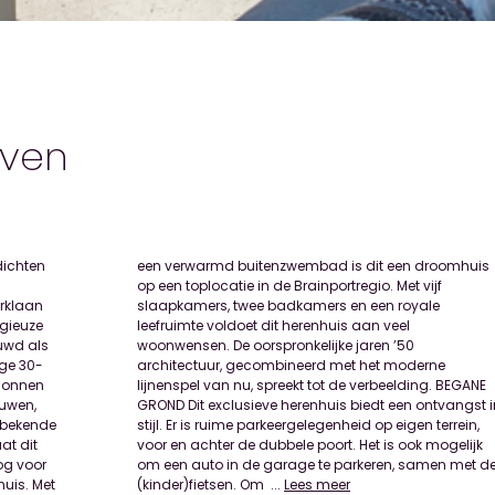
oven
dichten
oomhuis
arklaan
royale
igieuze
n veel
ouwd als
en ’50
ige 30-
oderne
egonnen
 BEGANE
ouwen,
gst in
t bekende
 terrein,
at dit
gelijk
og voor
 met de
huis. Met
(kinder)fietsen. Om
...
Lees meer