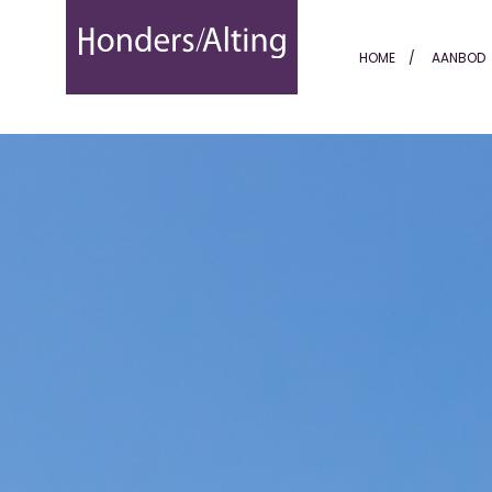
Parklaan 25, Eindhoven - 
HOME
AANBOD