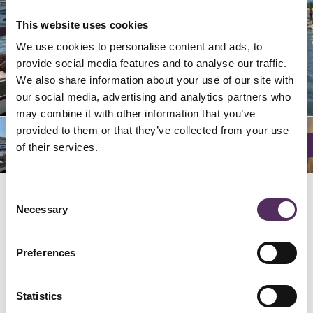
This website uses cookies
We use cookies to personalise content and ads, to
provide social media features and to analyse our traffic.
02/
06/
09/
04/
05/
08/
03/
07/
12/
01/
10/
11/
12
12
12
12
12
12
12
12
12
12
12
12
We also share information about your use of our site with
our social media, advertising and analytics partners who
may combine it with other information that you’ve
provided to them or that they’ve collected from your use
of their services.
Consent
Necessary
Selection
GERELATEERD
Bekijk deze woningen ook eens.
Preferences
Statistics