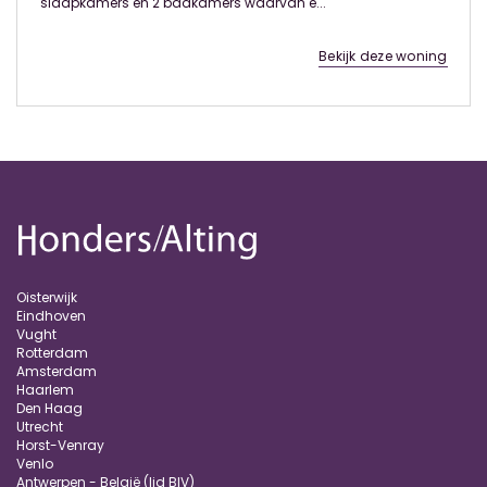
slaapkamers en 2 badkamers waarvan e...
Bekijk deze woning
Oisterwijk
Eindhoven
Vught
Rotterdam
Amsterdam
Haarlem
Den Haag
Utrecht
Horst-Venray
Venlo
Antwerpen - België (lid BIV)