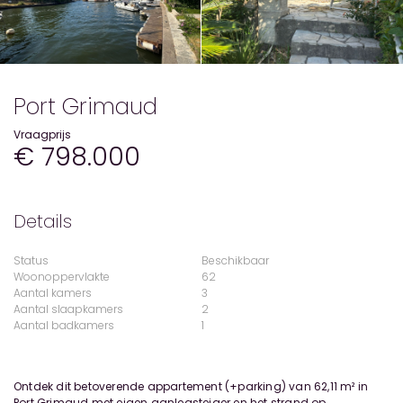
Port Grimaud
Vraagprijs
€ 798.000
Details
Status
Beschikbaar
Woonoppervlakte
62
Aantal kamers
3
Aantal slaapkamers
2
Aantal badkamers
1
Ontdek dit betoverende appartement (+parking) van 62,11 m² in
Port Grimaud met eigen aanlegsteiger en het strand op