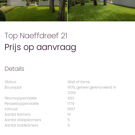
Top Naeffdreef 21
Prijs op aanvraag
Details
Status
Wall of fame
Bouwjaar
1976, geheel gerenoveerd in
2019
Woonoppervlakte
433
Perceeloppervlakte
1779
Inhoud
1997
Aantal kamers
10
Aantal slaapkamers
5
Aantal badkamers
5