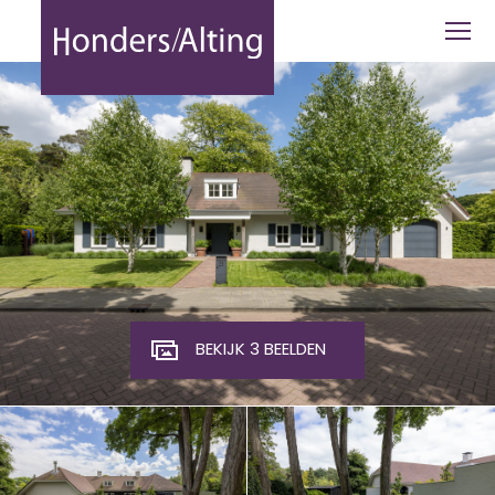
Top Naeffdreef 21 - Honders Alting
BEKIJK 3 BEELDEN