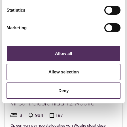
Bekijk deze woningen ook eens.
Statistics
Marketing
Allow all
Allow selection
Deny
Waalre - € 1.750.000
Vincent Cleerdinlaan 2 Waalre
3
964
187
Op een van de mooiste locaties van Waalre staat deze