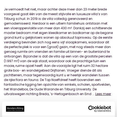
Je vermoedt het niet, maar achter deze meer dan 23 meter brede
voorgevel gaat één van de meest stijlvolle en luxueuze villa’s van
Tilburg schuil. In 2019 is de villa volledig gerenoveerd en
gemoderniseerd. Hierdoor is een ultiem familiehuis ontstaan met
een vloeroppervlakte van meer dan 430 m². Dankzij een schitterende
master bedroom met eigen kleedkamer en badkamer op de begane
grond kunt u gelijkvloers wonen op absoluut topniveau. Op de eerste
verdieping bevinden zich nog eens vijf slaapkamers, waardoor dit
de perfecte plek is voor een (groot) gezin, met nog steeds meer dan
genoeg ruimte om vrienden en familie uit binnen- en buitenland te
ontvangen. Bijzonder is dat de villa op een van de grootste percelen
(1.997 m²) van de wijk staat, waardoor ook de prachtige tuin een
mooie, ruime opzet heeft. Aan de voorzijde ligt het ruim 32 hectare
grote bos- en wandelgebied Drijflanen. Vroeger diende dit als
jachtterrein, maar tegenwoordig kunt u er heerlijk wandelen tussen
de rijke flora en fauna. De Top Naeffdreef heeft bovendien een
fantastische ligging ten opzichte van winkels, scholen, sportvelden,
het Wandelbos, De Oude Warande en Tilburg University. De
uitvalswegen richting Breda, ’s-Hertogenbosch en Eind
...
Lees meer
Locatie