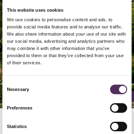
This website uses cookies
We use cookies to personalise content and ads, to
provide social media features and to analyse our traffic.
We also share information about your use of our site with
our social media, advertising and analytics partners who
may combine it with other information that you’ve
provided to them or that they’ve collected from your use
of their services.
22/
26/
29/
62/
66/
69/
24/
25/
28/
42/
46/
49/
52/
56/
59/
64/
65/
68/
02/
06/
09/
20/
23/
32/
36/
39/
44/
45/
48/
54/
55/
58/
60/
63/
04/
05/
08/
27/
34/
35/
38/
40/
43/
50/
53/
67/
03/
30/
33/
47/
57/
07/
37/
70/
12/
16/
19/
21/
61/
14/
15/
18/
41/
51/
01/
10/
13/
31/
17/
71/
11/
71
71
71
71
71
71
71
71
71
71
71
71
71
71
71
71
71
71
71
71
71
71
71
71
71
71
71
71
71
71
71
71
71
71
71
71
71
71
71
71
71
71
71
71
71
71
71
71
71
71
71
71
71
71
71
71
71
71
71
71
71
71
71
71
71
71
71
71
71
71
71
Consent
Necessary
Selection
Preferences
Locatie
Statistics