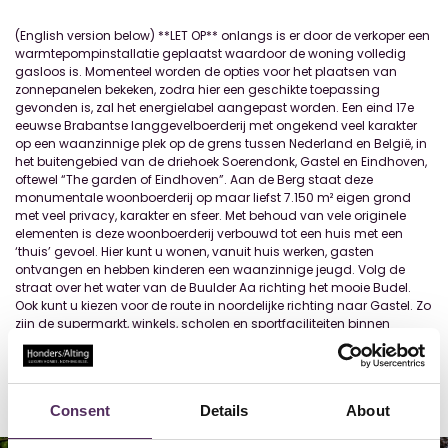
(English version below) **LET OP** onlangs is er door de verkoper een
warmtepompinstallatie geplaatst waardoor de woning volledig
gasloos is. Momenteel worden de opties voor het plaatsen van
zonnepanelen bekeken, zodra hier een geschikte toepassing
gevonden is, zal het energielabel aangepast worden. Een eind 17e
eeuwse Brabantse langgevelboerderij met ongekend veel karakter
op een waanzinnige plek op de grens tussen Nederland en België, in
het buitengebied van de driehoek Soerendonk, Gastel en Eindhoven,
oftewel “The garden of Eindhoven”. Aan de Berg staat deze
monumentale woonboerderij op maar liefst 7.150 m² eigen grond
met veel privacy, karakter en sfeer. Met behoud van vele originele
elementen is deze woonboerderij verbouwd tot een huis met een
‘thuis’ gevoel. Hier kunt u wonen, vanuit huis werken, gasten
ontvangen en hebben kinderen een waanzinnige jeugd. Volg de
straat over het water van de Buulder Aa richting het mooie Budel.
Ook kunt u kiezen voor de route in noordelijke richting naar Gastel. Zo
zijn de supermarkt, winkels, scholen en sportfaciliteiten binnen
handbereik. Het is circa 10 minuten rijden naar de oprit van de A2
richting Eindhoven en Maastricht en Kempen Airport. De stal van tops
is
...
Lees meer
Consent
Details
About