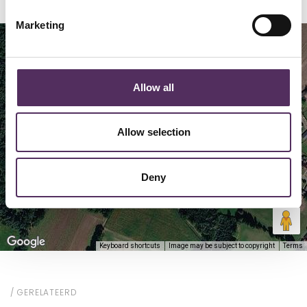
Marketing
Map
Satellite
Allow all
Allow selection
Deny
Keyboard shortcuts
Image may be subject to copyright
Terms
GERELATEERD