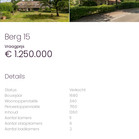
Berg 15
Vraagprijs
€ 1.250.000
Details
Status
Verkocht
Bouwjaar
1680
Woonoppervlakte
340
Perceeloppervlakte
7150
Inhoud
1360
Aantal kamers
11
Aantal slaapkamers
6
Aantal badkamers
2